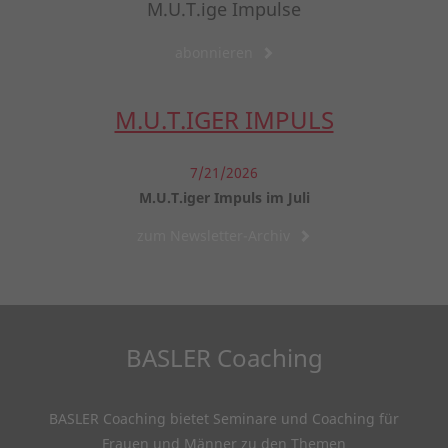
M.U.T.ige Impulse
abonnieren
M.U.T.IGER IMPULS
7/21/2026
M.U.T.iger Impuls im Juli
zum Newsletter-Archiv
BASLER Coaching
BASLER Coaching bietet Seminare und Coaching für
Frauen und Männer zu den Themen