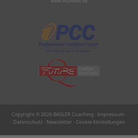
www.mutfabel.de
Copyright © 2026 BASLER Coaching ·
Impressum
·
Datenschutz
·
Newsletter
·
Cookie-Einstellungen