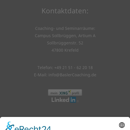
Kontaktdaten:
Coaching- und Seminarräume:
Campus Sollbrüggen, Artium A
Sollbrüggenstr. 52
47800 Krefeld
Telefon: +49 21 51 - 62 20 18
E-Mail:
info@BaslerCoaching.de