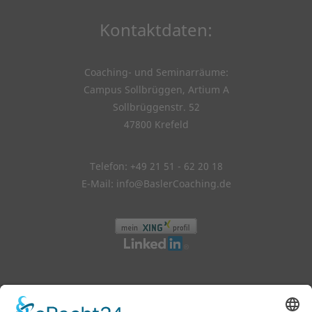
Kontaktdaten:
Coaching- und Seminarräume:
Campus Sollbrüggen, Artium A
Sollbrüggenstr. 52
47800 Krefeld
Telefon: +49 21 51 - 62 20 18
E-Mail:
info@BaslerCoaching.de