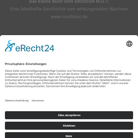
Das kleine Buch vom GROSSEN M.U.T.
Eine fabelhafte Geschichte vom wirkungsvollen Wachsen
www.mutfabel.de
Copyright © 2026 BASLER Coaching ·
Impressum
·
Datenschutz
·
Newsletter
·
Cookie-Einstellungen